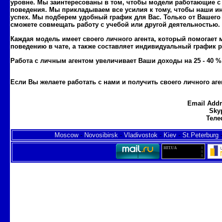
уровне. Мы заинтересованы в том, чтобы модели работающие с
поведения. Мы прикладываем все усилия к тому, чтобы наши ин
успех. Мы подберем удобный график для Вас. Только от Вашего
сможете совмещать работу с учебой или другой деятельностью.
Каждая модель имеет своего личного агента, который помогает 
поведению в чате, а также составляет индивидуальный график 
Работа с личным агентом увеличивает Ваши доходы на 25 - 40 %
Если Вы желаете работать с нами и получить своего личного аг
sadarbiba ar
runetki.strana.de
Email Add
Sky
Теле
Moscow
-
Novosibirsk
-
Vladivostok
-
Kiev
-
St.Peterburg
HIT.UA
1
1
1