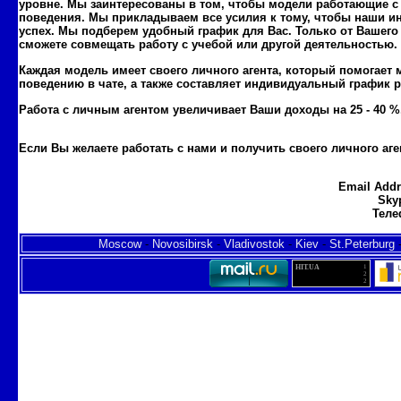
уровне. Мы заинтересованы в том, чтобы модели работающие с
поведения. Мы прикладываем все усилия к тому, чтобы наши ин
успех. Мы подберем удобный график для Вас. Только от Вашего
сможете совмещать работу с учебой или другой деятельностью.
Каждая модель имеет своего личного агента, который помогает 
поведению в чате, а также составляет индивидуальный график 
Работа с личным агентом увеличивает Ваши доходы на 25 - 40 %
Если Вы желаете работать с нами и получить своего личного аг
sadarbiba ar
runetki.strana.de
Email Add
Sky
Теле
Moscow
-
Novosibirsk
-
Vladivostok
-
Kiev
-
St.Peterburg
HIT.UA
1
2
2