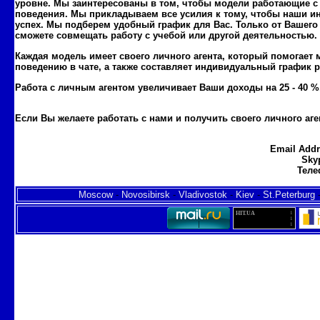
уровне. Мы заинтересованы в том, чтобы модели работающие с
поведения. Мы прикладываем все усилия к тому, чтобы наши ин
успех. Мы подберем удобный график для Вас. Только от Вашего
сможете совмещать работу с учебой или другой деятельностью.
Каждая модель имеет своего личного агента, который помогает 
поведению в чате, а также составляет индивидуальный график 
Работа с личным агентом увеличивает Ваши доходы на 25 - 40 %
Если Вы желаете работать с нами и получить своего личного аг
sadarbiba ar
runetki.strana.de
Email Add
Sky
Теле
Moscow
-
Novosibirsk
-
Vladivostok
-
Kiev
-
St.Peterburg
HIT.UA
1
1
1